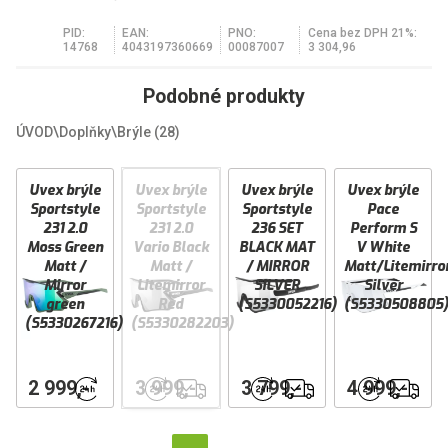
PID:
EAN:
PNO:
Cena bez DPH 21%:
14768
4043197360669
00087007
3 304,96
Podobné produkty
ÚVOD
\
Doplňky
\
Brýle
(28)
Uvex brýle
Uvex brýle
Uvex brýle
Uvex brýle
Sportstyle
Sportstyle
Sportstyle
Pace
231 2.0
231 2.0
236 SET
Perform S
Moss Green
Vario Black
BLACK MAT
V White
Matt /
Matt /
/ MIRROR
Matt/Litemirro
Mirror
Litemirror
SILVER
Silver
green
Red
(S5330052216)
(S5330508805
(S5330267216)
(S5330282203)
PŘIPRAVENO
PŘIPRAVENO
DOPRAVA
PŘIPRAVENO
DOPRAVA
PŘIPRAVENO
DOPRAV
2 999,-
3 999,-
3 799,-
4 999,-
IHNED
IHNED
ZDARMA
IHNED
ZDARMA
IHNED
ZDARMA
ODBĚRU
ODBĚRU
ODBĚRU
ODBĚRU