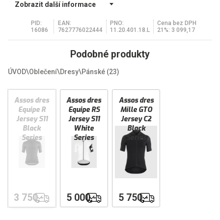
Zobrazit další informace
PID:
EAN:
PNO:
Cena bez DPH
16086
7627776022444
11.20.401.18.L
21%: 3 099,17
Podobné produkty
ÚVOD
\
Oblečení
\
Dresy
\
Pánské
(23)
Assos dres
Assos dres
Assos dres
Equipe R
Equipe RS
Mille GTO
Jersey S11
Jersey S11
Jersey C2
Black
White
Black
Series
Series
Series
DOPRAVA
DOPRAVA
DOPRAVA
3 750,-
5 000,-
5 750,-
ZDARMA
ZDARMA
ZDARMA